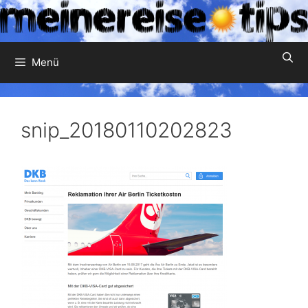
Zum
Inhalt
springen
Menü
snip_20180110202823