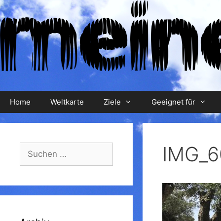
Zum
Inhalt
springen
Home
Weltkarte
Ziele
Geeignet für
IMG_6
Suchen
nach: