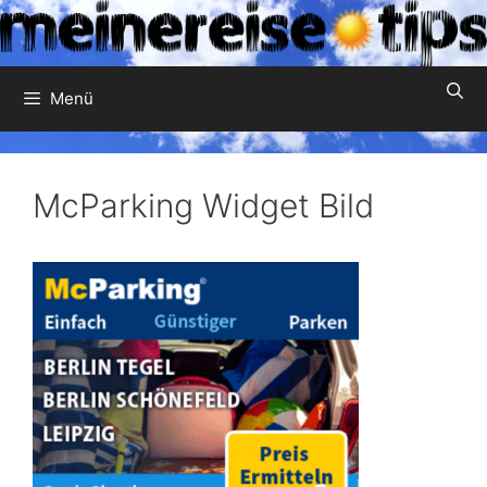
Zum
Inhalt
springen
Menü
McParking Widget Bild