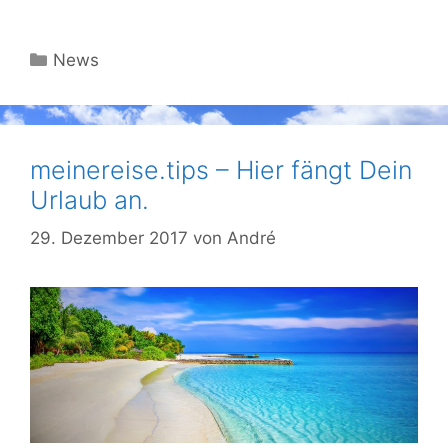
Kategorien
News
meinereise.tips – Hier fängt Dein
Urlaub an.
29. Dezember 2017
von
André