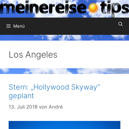
Zum
Inhalt
springen
Menü
Los Angeles
Stern: „Hollywood Skyway“
geplant
13. Juli 2018
von
André